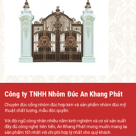
Công ty TNHH Nhôm Đúc An Khang Phát
Chuyên đúc cổng nhôm đúc hợp kim và sản phẩm nhôm đúc mỹ
thuật chất lượng, mẫu độc quyền.
Với đội ngũ công nhân nhiều năm kinh nghiệm và cơ sở sản xuất
đầy đủ công nghệ tiên tiến, An Khang Phát mong muốn mang lại
sản phẩm tốt nhất với chi phí hợp lý nhất cho quý khách.