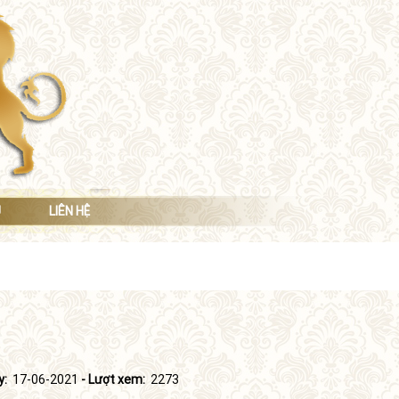
Ụ
LIÊN HỆ
y:
17-06-2021
- Lượt xem:
2273