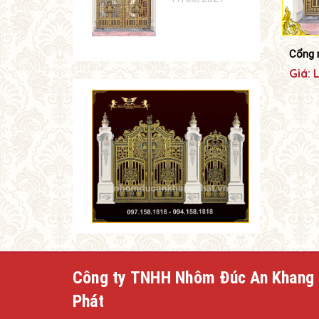
Cổng 
Giá: 
Công ty TNHH Nhôm Đúc An Khang
Phát