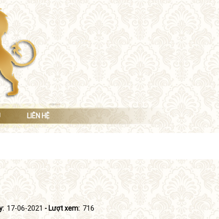
Ụ
LIÊN HỆ
y:
17-06-2021
- Lượt xem:
716