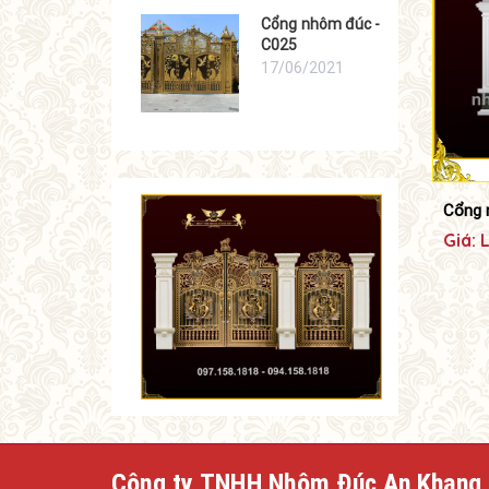
Cổng nhôm đúc -
C025
17/06/2021
Cổng 
Giá: 
Công ty TNHH Nhôm Đúc An Khang