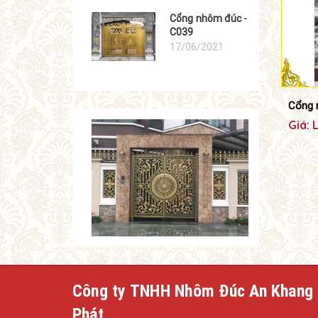
Cổng nhôm đúc -
C039
17/06/2021
Cổng 
Giá: 
Công ty TNHH Nhôm Đúc An Khang
Phát