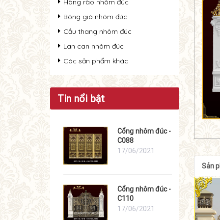
Hàng rào nhôm đúc
Bông gió nhôm đúc
Cầu thang nhôm đúc
Lan can nhôm đúc
Các sản phẩm khác
Tin nổi bật
Cổng nhôm đúc -
C088
17/06/2021
Sản 
Cổng nhôm đúc -
C110
17/06/2021