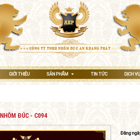
GIỚI THIỆU
SẢN PHẨM
TIN TỨC
DỊCH V
Các sản phẩm khác
Lan can nhôm đúc
Cầu thang nhôm đúc
Bông gió nhôm đúc
Hàng rào nhôm đúc
Cổng nhôm đúc
NHÔM ĐÚC - C094
Đăng ngà