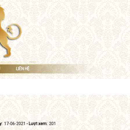
Ụ
LIÊN HỆ
y:
17-06-2021
- Lượt xem:
201