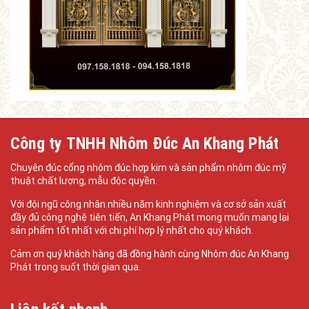
Công ty TNHH Nhôm Đúc An Khang Phát
Chuyên đúc cổng nhôm đúc hợp kim và sản phẩm nhôm đúc mỹ
thuật chất lượng, mẫu độc quyền.
Với đội ngũ công nhân nhiều năm kinh nghiệm và cơ sở sản xuất
đầy đủ công nghệ tiên tiến, An Khang Phát mong muốn mang lại
sản phẩm tốt nhất với chi phí hợp lý nhất cho quý khách.
Cảm ơn quý khách hàng đã đồng hành cùng Nhôm đúc An Khang
Phát trong suốt thời gian qua.